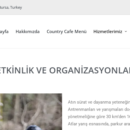
Bursa, Turkey
ayfa
Hakkımızda
Country Cafe Menü
Hizmetlerimiz
ETKINLIK VE ORGANIZASYONLA
Atın sürat ve dayanma yeteneğinin 
Antrenmanları ve yarışmaları doğa
yönetmeliğine göre 30 km’den 16
Atlar yarış esnasında, parkur ara