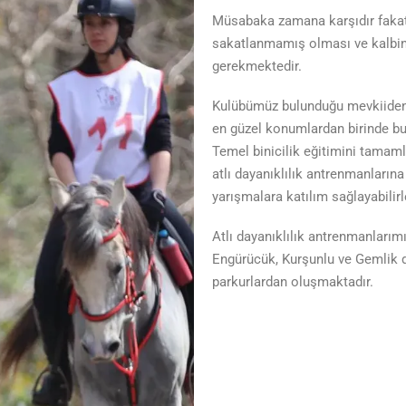
Müsabaka zamana karşıdır fakat, 
sakatlanmamış olması ve kalbinin
gerekmektedir.
Kulübümüz bulunduğu mevkiiden d
en güzel konumlardan birinde b
Temel binicilik eğitimini tamam
atlı dayanıklılık antrenmanlarına k
yarışmalara katılım sağlayabilirl
Atlı dayanıklılık antrenmanlarımı
Engürücük, Kurşunlu ve Gemlik de
parkurlardan oluşmaktadır.