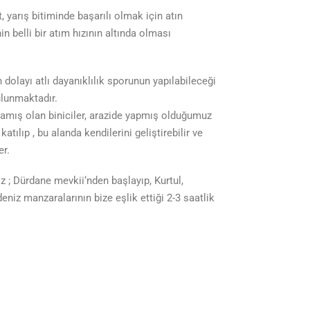
yarış bitiminde başarılı olmak için atın
 belli bir atım hızının altında olması
olayı atlı dayanıklılık sporunun yapılabileceği
ulunmaktadır.
lamış olan biniciler, arazide yapmış olduğumuz
atılıp , bu alanda kendilerini geliştirebilir ve
er.
z ; Dürdane mevkii‘nden başlayıp, Kurtul,
niz manzaralarının bize eşlik ettiği 2-3 saatlik